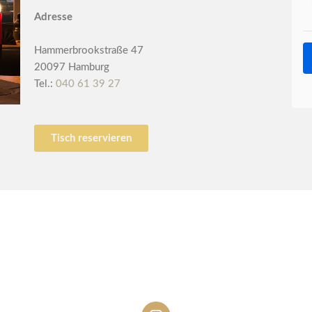
Adresse
Hammerbrookstraße 47
20097 Hamburg
Tel.:
040 61 39 27
Tisch reservieren
I